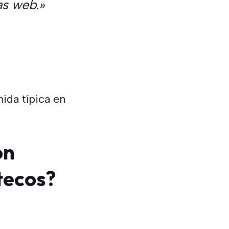
s web.»
ida típica en
on
tecos?