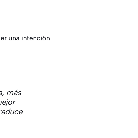
ner una intención
a, más
mejor
traduce