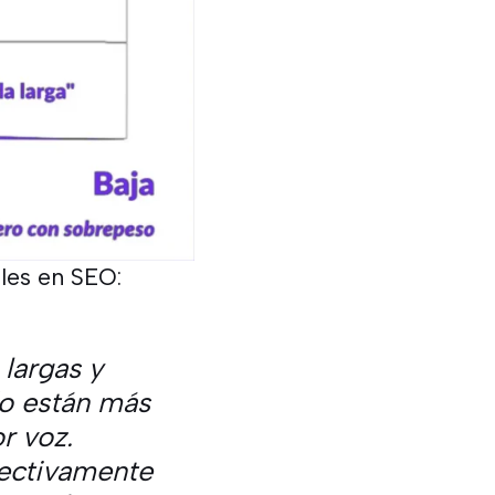
les en SEO:
largas y
do están más
r voz.
lectivamente