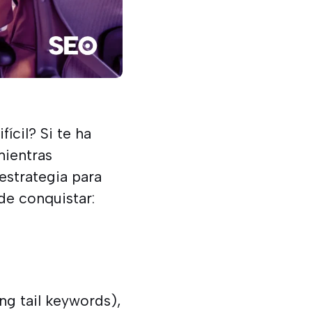
ícil? Si te ha
mientras
estrategia para
de conquistar:
ong tail keywords),