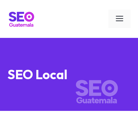
Saltar
al
Men
contenido
SEO Local