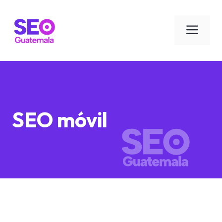
Saltar
al
Men
contenido
SEO móvil