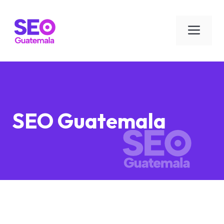
Saltar
al
Men
contenido
SEO Guatemala